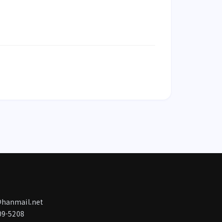
anmail.net
9-5208