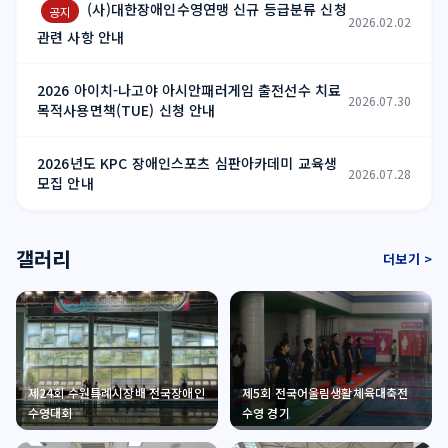
(사)대한장애인수영연맹 신규 등급분류 신청
공지
2026.02.02
관련 사항 안내
2026 아이치-나고야 아시안패러게임 출전선수 치료
2026.07.30
목적사용면책(TUE) 신청 안내
2026년도 KPC 장애인스포츠 심판아카데미 교육생
2026.07.28
모집 안내
갤러리
더보기 >
제24회 수원특례시장배 전국장애인
제5회 전국어울림생활체육대축전
수영대회
수영 경기