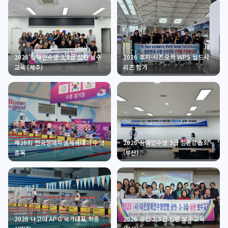
2026 장애인수영 2,3급 심판 보수
2026 후지-시즈오카 WPS 월드시
교육 (제주)
리즈 참가
제20회 전국장애학생체육대회 수영
2026 장애인수영 3급 심판강습회
종목
(부산)
2026 나고야 APG 국가대표 최종
2026 공인 2,3급 심판 보수교육