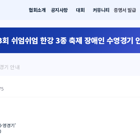
협회소개
공지사항
대회
커뮤니티
증명서 발급
3회 쉬엄쉬엄 한강 3종 축제 장애인 수영경기 
영경기 안내
75
인 수영경기'
0