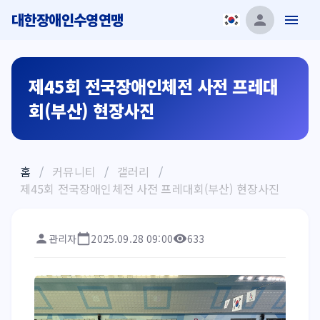
대한장애인수영연맹
제45회 전국장애인체전 사전 프레대
회(부산) 현장사진
홈
/
커뮤니티
/
갤러리
/
제45회 전국장애인체전 사전 프레대회(부산) 현장사진
관리자
2025.09.28 09:00
633